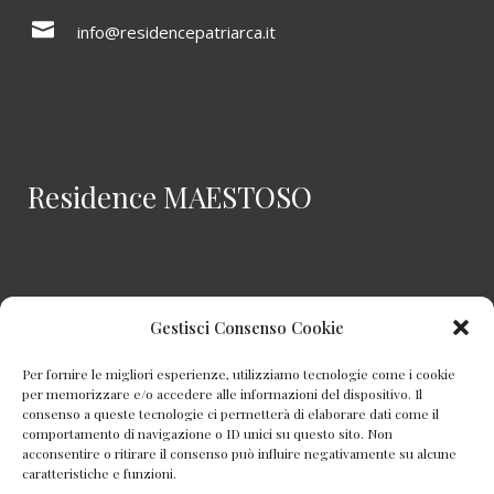
info@residencepatriarca.it
Residence MAESTOSO
Viale Giosuè Carducci, 42, 55049 Viareggio LU
Gestisci Consenso Cookie
Per fornire le migliori esperienze, utilizziamo tecnologie come i cookie
0584 53558
per memorizzare e/o accedere alle informazioni del dispositivo. Il
consenso a queste tecnologie ci permetterà di elaborare dati come il
comportamento di navigazione o ID unici su questo sito. Non
acconsentire o ritirare il consenso può influire negativamente su alcune
info@residencemaestoso.it
caratteristiche e funzioni.